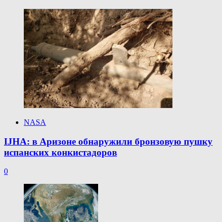
NASA
IJHA: в Аризоне обнаружили бронзовую пушку
испанских конкистадоров
0