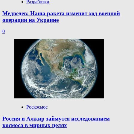
Разработки
Медведев: Наша ракета изменит ход военной
операции на Украине
0
Роскосмос
Россия и Алжир займутся исследованием
космоса в мирных целях