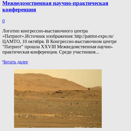
Межведомственная научно-практическая
конференция
0
Логотип конгрессно-выставочного центра
«Патриот».Источник изображения: http://patriot-expo.ru/
ЦАМТО, 10 октября. В Конгрессно-выставочном центре
"Патриот" прошла XXVIII Межведомственная научно-
практическая конференция. Среди участников...
Прочитать
Читать далее
больше
о
В
КВЦ
«Патриот»
прошла
XXVIII
Межведомственная
научно-
практическая
конференция