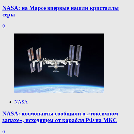
NASA: на Марсе впервые нашли кристаллы
серы
0
NASA
NASA: космонавты сообщили о «токсичном
запахе», исходящем от корабля РФ на МКС
0