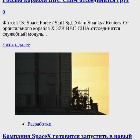
0
Фото: U.S. Space Force / Staff Sgt. Adam Shanks / Reuters. От
орбитального корабля X-37B ВВС США отсоединится
служебный модуль...
Прочитать
Читать далее
больше
о
От
способного
сбросить
атомную
бомбу
на
Россию
корабля
ВВС
США
отсоединится
груз
Разработки
Компания SpaceX готовится запустить в новый