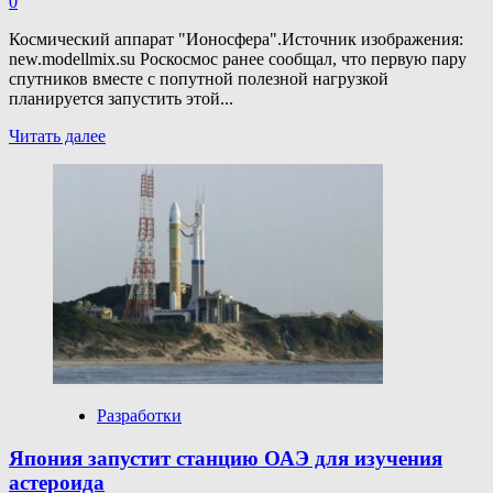
0
Космический аппарат "Ионосфера".Источник изображения:
new.modellmix.su Роскосмос ранее сообщал, что первую пару
спутников вместе с попутной полезной нагрузкой
планируется запустить этой...
Прочитать
Читать далее
больше
о
Вторую
пару
спутников
«Ионосфера-
М»
планируют
запустить
в
апреле
Разработки
Япония запустит станцию ОАЭ для изучения
астероида