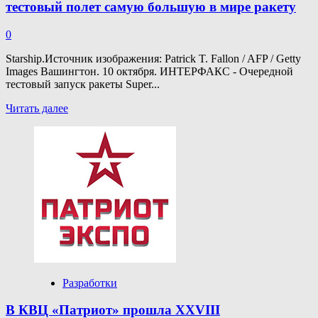
тестовый полет самую большую в мире ракету
0
Starship.Источник изображения: Patrick T. Fallon / AFP / Getty
Images Вашингтон. 10 октября. ИНТЕРФАКС - Очередной
тестовый запуск ракеты Super...
Прочитать
Читать далее
больше
о
Компания
SpaceX
готовится
запустить
в
новый
тестовый
полет
самую
большую
в
Разработки
мире
ракету
В КВЦ «Патриот» прошла XXVIII