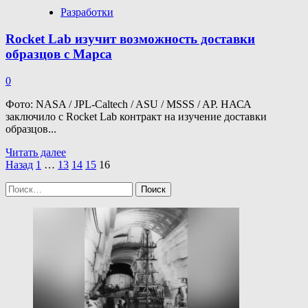
Разработки
Rocket Lab изучит возможность доставки
образцов с Марса
0
Фото: NASA / JPL-Caltech / ASU / MSSS / AP. НАСА
заключило с Rocket Lab контракт на изучение доставки
образцов...
Прочитать
Читать далее
Пагинация
больше
Назад
1
…
13
14
15
16
о
записей
Найти:
Rocket
Lab
изучит
возможность
доставки
образцов
с
Марса