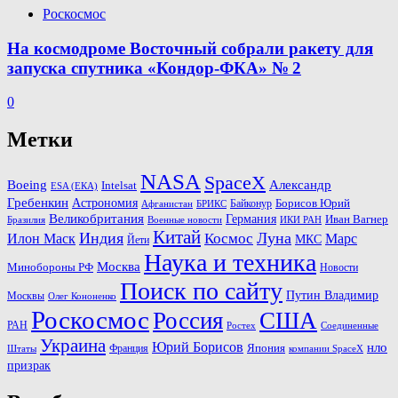
Роскосмос
На космодроме Восточный собрали ракету для
запуска спутника «Кондор-ФКА» № 2
0
Метки
NASA
SpaceX
Александр
Boeing
Intelsat
ESA (ЕКА)
Гребенкин
Астрономия
Байконур
Борисов Юрий
Афганистан
БРИКС
Великобритания
Германия
Иван Вагнер
Бразилия
ИКИ РАН
Военные новости
Китай
Индия
Космос
Луна
Илон Маск
Марс
МКС
Йети
Наука и техника
Москва
Минoбороны РФ
Новости
Поиск по сайту
Путин Владимир
Москвы
Олег Кононенко
Роскосмос
Россия
США
РАН
Соединенные
Ростех
Украина
Юрий Борисов
нло
Франция
Япония
Штаты
компании SpaceX
призрак