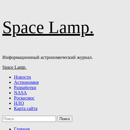
Перейти
Space Lamp.
к
содержимому
Информационный астрономический журнал.
Основное
Space Lamp.
меню
Новости
Астрономия
Разработки
NASA
Роскосмос
НЛО
Карта сайта
Найти:
Главная