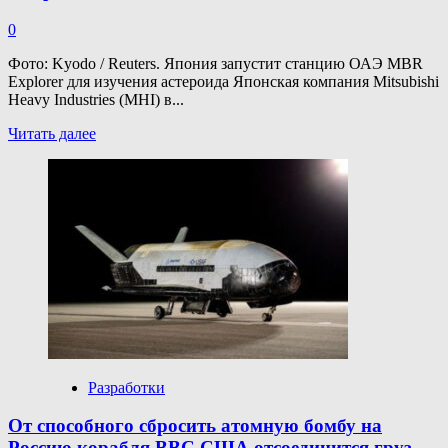
0
Фото: Kyodo / Reuters. Япония запустит станцию ОАЭ MBR
Explorer для изучения астероида Японская компания Mitsubishi
Heavy Industries (MHI) в...
Прочитать
Читать далее
больше
о
Япония
запустит
станцию
ОАЭ
для
изучения
астероида
Разработки
От способного сбросить атомную бомбу на
Россию корабля ВВС США отсоединится груз