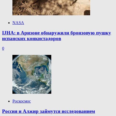
NASA
IJHA: в Аризоне обнаружили бронзовую пушку
испанских конкистадоров
0
Роскосмос
Россия и Алжир займутся исследованием