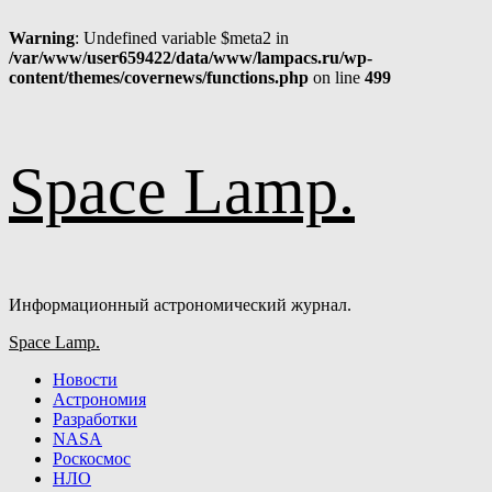
Warning
: Undefined variable $meta2 in
/var/www/user659422/data/www/lampacs.ru/wp-
content/themes/covernews/functions.php
on line
499
Перейти
Space Lamp.
к
содержимому
Информационный астрономический журнал.
Основное
Space Lamp.
меню
Новости
Астрономия
Разработки
NASA
Роскосмос
НЛО