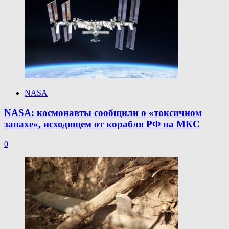
NASA
NASA: космонавты сообщили о «токсичном
запахе», исходящем от корабля РФ на МКС
0