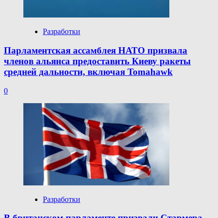
Разработки
Парламентская ассамблея НАТО призвала
членов альянса предоставить Киеву ракеты
средней дальности, включая Tomahawk
0
Разработки
В британском парламенте призвали Стармера