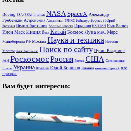
NASA
SpaceX
Александр
Boeing
Intelsat
ESA (ЕКА)
Гребенкин
Астрономия
Байконур
Борисов Юрий
Афганистан
БРИКС
Великобритания
Германия
Иван Вагнер
Бразилия
ИКИ РАН
Военные новости
Китай
Индия
Космос
Луна
Илон Маск
Марс
МКС
Йети
Наука и техника
Москва
Минoбороны РФ
Новости
Поиск по сайту
Путин Владимир
Москвы
Олег Кононенко
Роскосмос
Россия
США
РАН
Соединенные
Ростех
Украина
Юрий Борисов
нло
Франция
Япония
Штаты
компании SpaceX
призрак
Вам будет интересно: