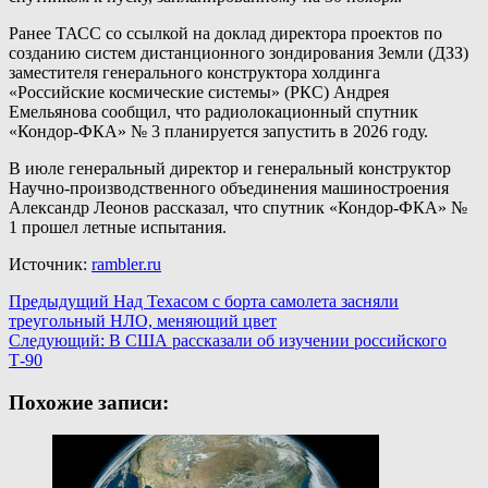
Ранее ТАСС со ссылкой на доклад директора проектов по
созданию систем дистанционного зондирования Земли (ДЗЗ)
заместителя генерального конструктора холдинга
«Российские космические системы» (РКС) Андрея
Емельянова сообщил, что радиолокационный спутник
«Кондор-ФКА» № 3 планируется запустить в 2026 году.
В июле генеральный директор и генеральный конструктор
Научно-производственного объединения машиностроения
Александр Леонов рассказал, что спутник «Кондор-ФКА» №
1 прошел летные испытания.
Источник:
rambler.ru
Навигация
Предыдущий
Над Техасом с борта самолета засняли
треугольный НЛО, меняющий цвет
записи
Следующий:
В США рассказали об изучении российского
Т-90
Похожие записи: