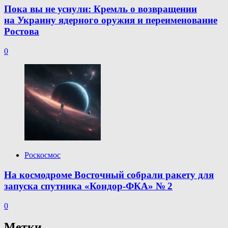
Пока вы не уснули: Кремль о возвращении
на Украину ядерного оружия и переименование
Ростова
0
Роскосмос
На космодроме Восточный собрали ракету для
запуска спутника «Кондор-ФКА» № 2
0
Метки