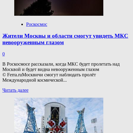
Роскосмос
Жители Москвы и области смогут увидеть МКС
невооруженным глазом
0
В Роскосмосе рассказали, когда МКС будет пролетать над
Москвой и будет видна невооруженным глазом
© Ferra.ruМосквичи смогут наблюдать пролёт
Международной космической...
Прочитать
Читать далее
больше
о
Жители
Москвы
и области
смогут
увидеть
МКС