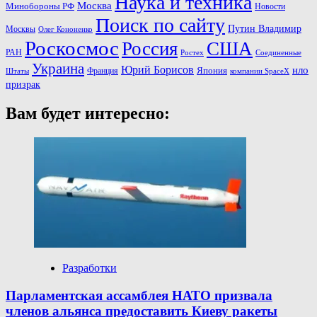
Наука и техника
Москва
Минoбороны РФ
Новости
Поиск по сайту
Путин Владимир
Москвы
Олег Кононенко
Роскосмос
Россия
США
РАН
Соединенные
Ростех
Украина
Юрий Борисов
нло
Франция
Япония
Штаты
компании SpaceX
призрак
Вам будет интересно:
Разработки
Парламентская ассамблея НАТО призвала
членов альянса предоставить Киеву ракеты