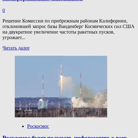
0
Решение Комиссии по прибрежным районам Калифорнии,
отклонившей запрос базы Ванденберг Космических сил США
на двукратное увеличение частоты ракетных пусков,
угрожает...
Прочитать
Читать далее
больше
о
В США
рассказали
об угрожающем
национальной
безопасности
решении
калифорнийских
чиновников
Роскосмос
Роскосмос будет получать информацию о всех