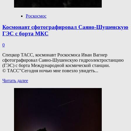
над
Москвой
МКС
Роскосмос
Космонавт сфотографировал Саяно-Шушенскую
ГЭС с борта МКС
0
Спецкор ТАСС, космонавт Роскосмоса Иван Вагнер
сфотографировал Саяно-Шушенскую гидроэлектростанцию
(ГЭС) с борта Международной космической станции.
© ТАСС"Сегодня ночью мне повезло увидеть...
Прочитать
Читать далее
больше
о
Космонавт
сфотографировал
Саяно-
Шушенскую
ГЭС
с борта
МКС