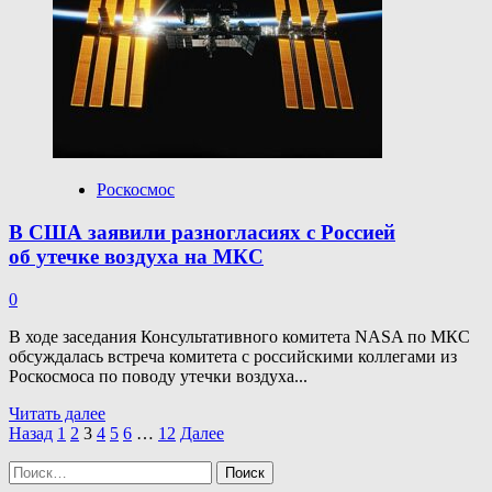
на МКС
«Прогресс
МС-29»
Роскосмос
В США заявили разногласиях с Россией
об утечке воздуха на МКС
0
В ходе заседания Консультативного комитета NASA по МКС
обсуждалась встреча комитета с российскими коллегами из
Роскосмоса по поводу утечки воздуха...
Прочитать
Читать далее
Пагинация
больше
Назад
1
2
3
4
5
6
…
12
Далее
о
записей
Найти:
В США
заявили