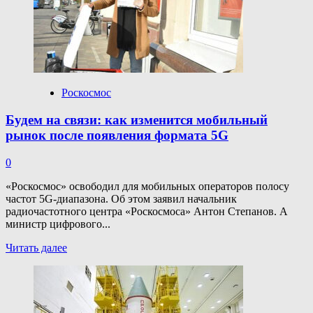
грузового
корабля
«Прогресс
МС-29»
собрана
на «Байконуре»
Роскосмос
Будем на связи: как изменится мобильный
рынок после появления формата 5G
0
«Роскосмос» освободил для мобильных операторов полосу
частот 5G-диапазона. Об этом заявил начальник
радиочастотного центра «Роскосмоса» Антон Степанов. А
министр цифрового...
Прочитать
Читать далее
больше
о
Будем
на связи:
как