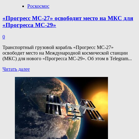
Роскосмос
«Прогресс МС-27» освободит место на МКС для
«Прогресса МС-29»
0
Транспортный грузовой корабль «Прогресс МС-27»
освободит место на Международной космической станции
(МКС) для нового «Прогресса МС-29». Об этом в Telegram...
Прочитать
Читать далее
больше
о
«Прогресс
МС-27»
освободит
место
на МКС
для
«Прогресса
МС-29»