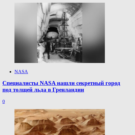
разногласиях
с Россией
об утечке
воздуха
на МКС
NASA
Специалисты NASA нашли секретный город
под толщей льда в Гренландии
0