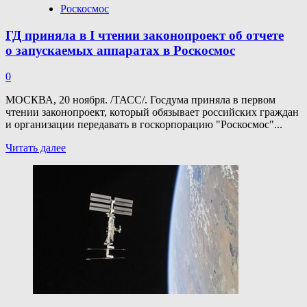
Роскосмос
ГД приняла в I чтении законопроект об отчете
о запускаемых аппаратах в Роскосмос
0
МОСКВА, 20 ноября. /ТАСС/. Госдума приняла в первом
чтении законопроект, который обязывает российских граждан
и организации передавать в госкорпорацию "Роскосмос"...
Прочитать
Читать далее
больше
о
ГД приняла
в I чтении
законопроект
об отчете
о запускаемых
аппаратах
в Роскосмос