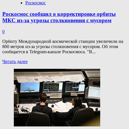
Роскосмос
Роскосмос сообщил о корректировке орбиты
МКС из-за угрозы столкновения с мусором
0
Орбиту Международной космической станции увеличили на
800 метров из-за угрозы столкновения с мусором. Об этом
сообщается в Telegram-канале Роскосмоса. "В...
Прочитать
Читать далее
больше
о
Роскосмос
сообщил
о корректировке
орбиты
МКС
из-
за
угрозы
столкновения
с мусором