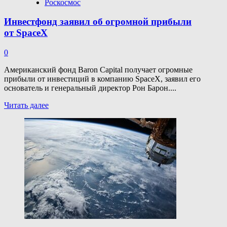
Роскосмос
Инвестфонд заявил об огромной прибыли
от SpaceX
0
Американский фонд Baron Capital получает огромные
прибыли от инвестиций в компанию SpaceX, заявил его
основатель и генеральный директор Рон Барон....
Прочитать
Читать далее
больше
о
Инвестфонд
заявил
об огромной
прибыли
от SpaceX