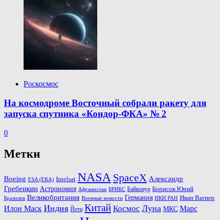
Роскосмос
На космодроме Восточный собрали ракету для
запуска спутника «Кондор-ФКА» № 2
0
Метки
NASA
SpaceX
Александр
Boeing
Intelsat
ESA (ЕКА)
Гребенкин
Астрономия
Байконур
Борисов Юрий
Афганистан
БРИКС
Великобритания
Германия
Иван Вагнер
Бразилия
ИКИ РАН
Военные новости
Китай
Индия
Космос
Луна
Илон Маск
Марс
МКС
Йети