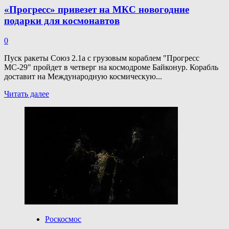
«Прогресс» привезет на МКС новогодние
подарки для космонавтов
0
Пуск ракеты Союз 2.1а с грузовым кораблем "Прогресс
МС-29" пройдет в четверг на космодроме Байконур. Корабль
доставит на Международную космическую...
Прочитать
Читать далее
больше
о
«Прогресс»
привезет
на МКС
новогодние
подарки
для
космонавтов
Роскосмос