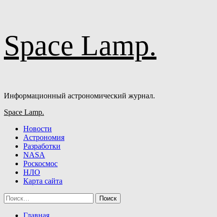
Перейти
Space Lamp.
к
содержимому
Информационный астрономический журнал.
Основное
Space Lamp.
меню
Новости
Астрономия
Разработки
NASA
Роскосмос
НЛО
Карта сайта
Найти:
Главная