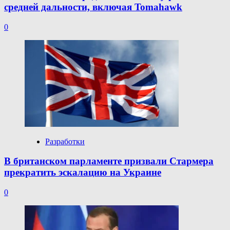
средней дальности, включая Tomahawk
0
Разработки
В британском парламенте призвали Стармера
прекратить эскалацию на Украине
0