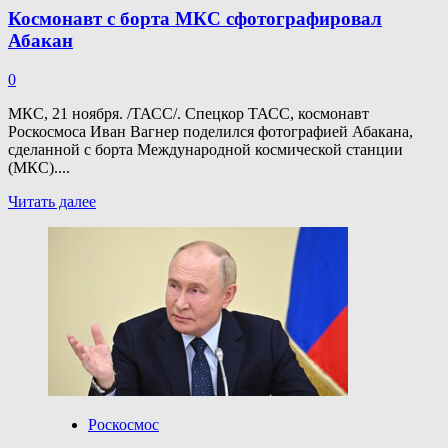
Космонавт с борта МКС сфотографировал
Абакан
0
МКС, 21 ноября. /ТАСС/. Спецкор ТАСС, космонавт
Роскосмоса Иван Вагнер поделился фотографией Абакана,
сделанной с борта Международной космической станции
(МКС)....
Прочитать
Читать далее
больше
о
Космонавт
с борта
МКС
сфотографировал
Абакан
Роскосмос