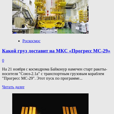
изменится
мобильный
рынок
после
появления
формата
5G
Роскосмос
Какой груз доставит на МКС «Прогресс МС-29»
0
На 21 ноября с космодрома Байконур намечен старт ракеты-
носителя "Союз-2.1а" с транспортным грузовым кораблем
"Прогресс МС-29". Этот пуск по программе...
Прочитать
Читать далее
больше
о
Какой
груз
доставит