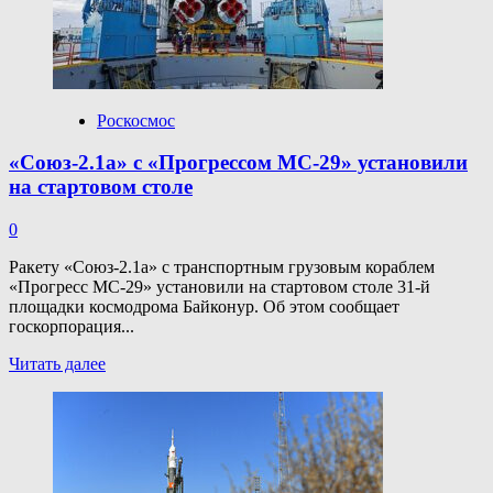
невооруженным
глазом
Роскосмос
«Союз-2.1а» с «Прогрессом МС-29» установили
на стартовом столе
0
Ракету «Союз-2.1а» с транспортным грузовым кораблем
«Прогресс МС-29» установили на стартовом столе 31-й
площадки космодрома Байконур. Об этом сообщает
госкорпорация...
Прочитать
Читать далее
больше
о
«Союз-2.1а»
с «Прогрессом
МС-29»
установили