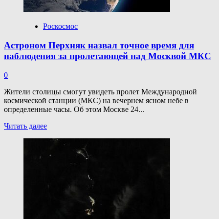
Роскосмос
Астроном Перхняк назвал точное время для
наблюдения за пролетающей над Москвой МКС
0
Жители столицы смогут увидеть пролет Международной
космической станции (МКС) на вечернем ясном небе в
определенные часы. Об этом Москве 24...
Прочитать
Читать далее
больше
о
Астроном
Перхняк
назвал
точное
время
для
наблюдения
за пролетающей