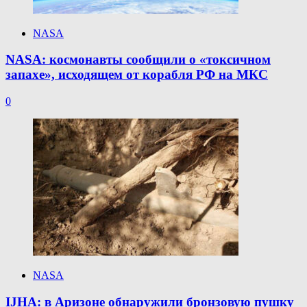
NASA
NASA: космонавты сообщили о «токсичном
запахе», исходящем от корабля РФ на МКС
0
NASA
IJHA: в Аризоне обнаружили бронзовую пушку