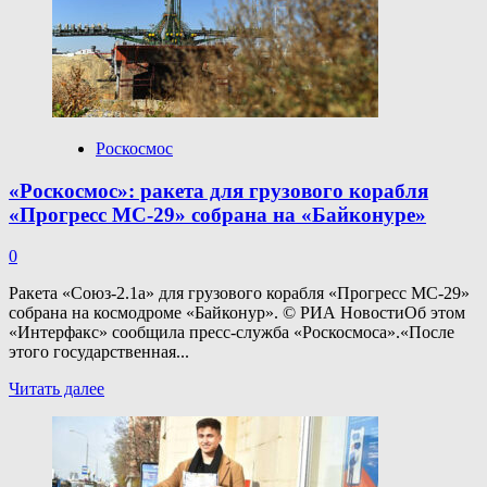
на стартовом
столе
Роскосмос
«Роскосмос»: ракета для грузового корабля
«Прогресс МС-29» собрана на «Байконуре»
0
Ракета «Союз-2.1а» для грузового корабля «Прогресс МС-29»
собрана на космодроме «Байконур». © РИА НовостиОб этом
«Интерфакс» сообщила пресс-служба «Роскосмоса».«После
этого государственная...
Прочитать
Читать далее
больше
о
«Роскосмос»:
ракета
для