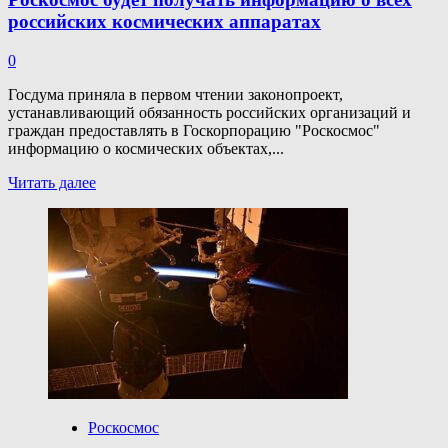
российских космических аппаратах
0
Госдума приняла в первом чтении законопроект,
устанавливающий обязанность российских организаций и
граждан предоставлять в Госкорпорацию "Роскосмос"
информацию о космических объектах,...
Прочитать
Читать далее
больше
о
Роскосмос
будет
получать
информацию
о всех
российских
космических
аппаратах
Роскосмос