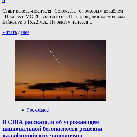
0
Старт ракеты-носителя "Союз-2.1а" с грузовым кораблем
"Прогресс МС-29" состоится с 31-й площадки космодрома
Байконур в 15.22 мск. На ракету нанесен...
Прочитать
Читать далее
больше
о
Сегодня
к МКС
отправится
космический
грузовик
«Прогресс
МС-29»
Роскосмос
В США рассказали об угрожающем
национальной безопасности решении
калифорнийских чиновников