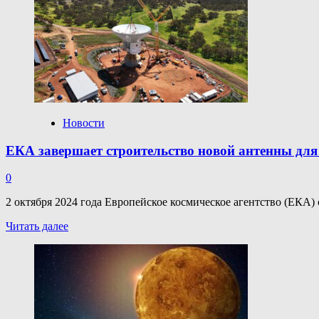
Джеймс
Уэбб
увидел
необычные
джеты
в
объекте
Солнечной
системы
Новости
ЕКА завершает строительство новой антенны для
0
2 октября 2024 года Европейское космическое агентство (ЕКА)
Прочитать
Читать далее
больше
о
ЕКА
завершает
строительство
новой
антенны