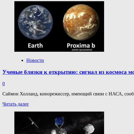
о
Китай
отобрал
два
предложения
для
создания
первого
лунохода
тайконавтов:
шаг
Новости
к
высадке
Ученые близки к открытию: сигнал из космоса мо
на
Луну
0
в
2029
Саймон Холланд, кинорежиссер, имеющий связи с НАСА, сообщи
году
Прочитать
Читать далее
больше
о
Ученые
близки
к