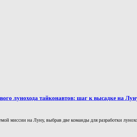
вого лунохода тайконавтов: шаг к высадке на Луну
мой миссии на Луну, выбрав две команды для разработки луноход