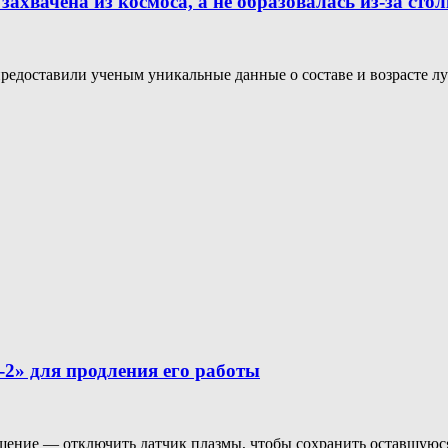
захвачена из космоса, а не образовалась из-за сто
едоставили ученым уникальные данные о составе и возрасте лун
2» для продления его работы
шение — отключить датчик плазмы, чтобы сохранить оставшуюся