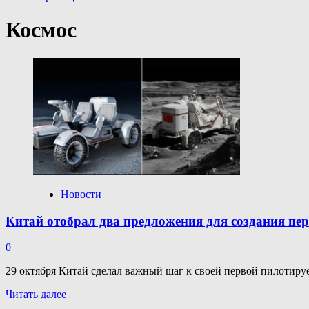
Космос
Новости
Китай отобрал два предложения для создания пер
0
29 октября Китай сделал важный шаг к своей первой пилотируе
Прочитать
Читать далее
больше