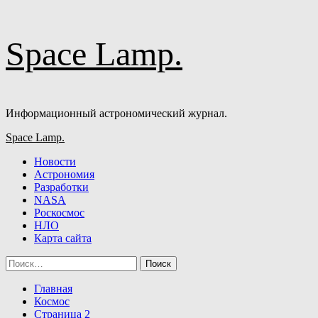
Перейти
Space Lamp.
к
содержимому
Информационный астрономический журнал.
Основное
Space Lamp.
меню
Новости
Астрономия
Разработки
NASA
Роскосмос
НЛО
Карта сайта
Найти:
Главная
Космос
Страница 2