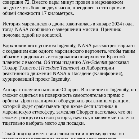
совершил 72. Вместо пары минут провел в марсианском
воздухе чуть больше двух часов, преодолев за это время в
общей сложности 17 километров.
История марсианского дрона закончилась в январе 2024 года,
тогда NASA сообщило о завершении миссии. Причина:
поломка одной из лопастей.
Вдохновившись успехом Ingenuity, NASA рассмотрит вариант
с созданием еще одного марсианского вертолета, чтобы таким
образом продолжить исследования поверхности Красной
планеты с высоты. Об этом изданию
NewScienti
st рассказал
Теодор Тзанетос (
Theodore Tzanetos
) из Лаборатории
реактивного движения NASA в Пасадене (Калифорния),
курировавший проект Ingenuity.
Аппарат получил название Chopper. В отличие от Ingenuity, он
сможет садиться на поверхность самостоятельно прямо с
орбиты. Дрон планируют оборудовать реактивным ранцем,
который будет срабатывать при входе беспилотника в
марсианскую атмосферу, замедляя Chopper настолько, что он
сможет раскрутить свои роторы, начать управляемый полет и
тщательно выбрать место для посадки.
Такой подход имеет свои сложности и преимущества: он