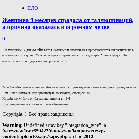
НЛО
Женщина 9 месяцев страдала от галлюцинаций,
а причина оказалась в огромном черве
0
Все материалы на данном сайте взяты из открытых источников и предоставляются исключительно в
ознакомительных целях. Права на материалы принадлежат их владельцам. Администрация сайта
ответственности за содержание материала не несет.
Если Вы обнаружили на нашем сайте материалы, которые нарушают авторские права, принадлежащие
Вам, Вашей компании или организации, пожалуйста, сообщите нам.
На сайте могут быть опубликованы материалы 18+!
При цитировании ссылка на источник обязательна.
Copyright © Все права защищены.
Warning
: Undefined array key "integration_type" in
/var/www/user659422/data/www/lampacs.ru/wp-
content/uploads/.sape/sape.php
on line
2012