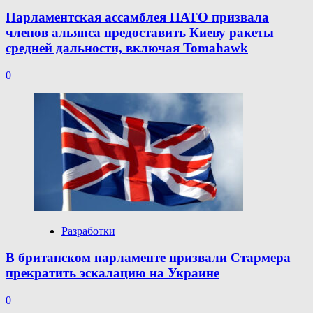
Парламентская ассамблея НАТО призвала
членов альянса предоставить Киеву ракеты
средней дальности, включая Tomahawk
0
Разработки
В британском парламенте призвали Стармера
прекратить эскалацию на Украине
0