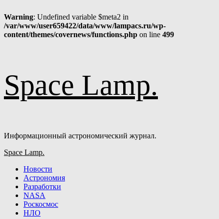
Warning
: Undefined variable $meta2 in
/var/www/user659422/data/www/lampacs.ru/wp-
content/themes/covernews/functions.php
on line
499
Перейти
Space Lamp.
к
содержимому
Информационный астрономический журнал.
Основное
Space Lamp.
меню
Новости
Астрономия
Разработки
NASA
Роскосмос
НЛО