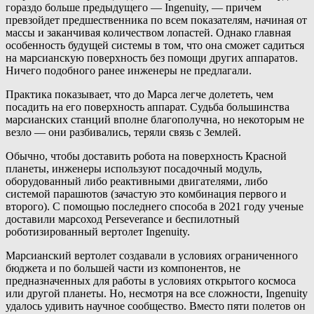
гораздо больше предыдущего — Ingenuity, — причем
превзойдет предшественника по всем показателям, начиная от
массы и заканчивая количеством лопастей. Однако главная
особенность будущей системы в том, что она сможет садиться
на марсианскую поверхность без помощи других аппаратов.
Ничего подобного ранее инженеры не предлагали.
Практика показывает, что до Марса легче долететь, чем
посадить на его поверхность аппарат. Судьба большинства
марсианских станций вполне благополучна, но некоторым не
везло — они разбивались, теряли связь с Землей.
Обычно, чтобы доставить робота на поверхность Красной
планеты, инженеры используют посадочный модуль,
оборудованный либо реактивными двигателями, либо
системой парашютов (зачастую это комбинация первого и
второго). С помощью последнего способа в 2021 году ученые
доставили марсоход Perseverance и беспилотный
роботизированный вертолет Ingenuity.
Марсианский вертолет создавали в условиях ограниченного
бюджета и по большей части из компонентов, не
предназначенных для работы в условиях открытого космоса
или другой планеты. Но, несмотря на все сложности, Ingenuity
удалось удивить научное сообщество. Вместо пяти полетов он