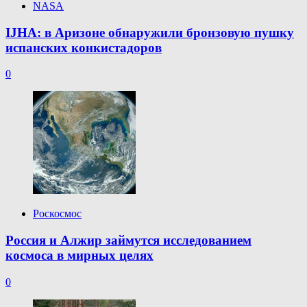
NASA
IJHA: в Аризоне обнаружили бронзовую пушку
испанских конкистадоров
0
Роскосмос
Россия и Алжир займутся исследованием
космоса в мирных целях
0