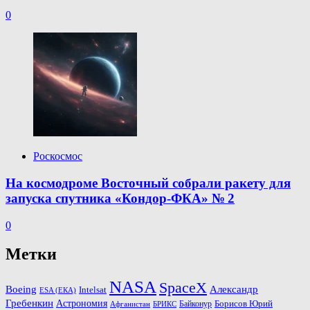
0
Роскосмос
На космодроме Восточный собрали ракету для
запуска спутника «Кондор-ФКА» № 2
0
Метки
NASA
SpaceX
Александр
Boeing
Intelsat
ESA (ЕКА)
Гребенкин
Астрономия
Байконур
Борисов Юрий
Афганистан
БРИКС