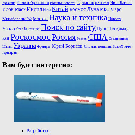
Великобритания
Германия
Иван Вагнер
Бразилия
ИКИ РАН
Военные новости
Китай
Индия
Космос
Луна
Илон Маск
Марс
МКС
Йети
Наука и техника
Москва
Минoбороны РФ
Новости
Поиск по сайту
Путин Владимир
Москвы
Олег Кононенко
Роскосмос
Россия
США
РАН
Соединенные
Ростех
Украина
Юрий Борисов
нло
Франция
Япония
Штаты
компании SpaceX
призрак
Вам будет интересно:
Разработки