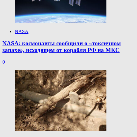
NASA
NASA: космонавты сообщили о «токсичном
запахе», исходящем от корабля РФ на МКС
0