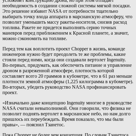
усложняет конструкцию дрона, но при этом отпадает
необходимость в создании сложной системы мягкой посадки.
Это решение избавит NASA от потребности тщательно
выбирать точку входа аппарата в марсианскую атмосферу, что
позволит уменьшить массу ракеты-носителя, снизив расход
топлива. Ракете не придется выполнять серию точных
маневров перед приближением к Красной планете, а значит,
можно сэкономить на топливе.
Перед тем как воплотить проект Chopper в жизнь, команде
инженеров нужно будет преодолеть те же проблемы, какие
стояли перед ними, когда они создавали вертолет Ingenuity.
Во-первых, придумать, как обеспечить питание и управление
дроном в разреженной атмосфере, плотность которой
составляет всего 20 граммов в кубометре, что в 61 раз меньше
плотности земной атмосферы (1,225 килограмма в кубометре).
Во-вторых, убедить руководство NASA профинансировать
проект.
«Изначально даже концепцию Ingenuity многие в руководстве
NASA считали невыполнимой. Они говорили, что физика не
позволит поднять вертолет в марсианское небо, но нам долго
пришлось их переубеждать. Время показало, что мы были
правы», — пояснил Тзанетос.
Пока Chopper не более чем концепция. По словам Тзанетоса,