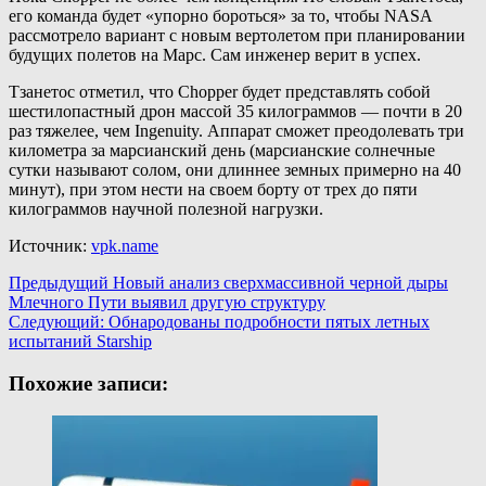
его команда будет «упорно бороться» за то, чтобы NASA
рассмотрело вариант с новым вертолетом при планировании
будущих полетов на Марс. Сам инженер верит в успех.
Тзанетос отметил, что Chopper будет представлять собой
шестилопастный дрон массой 35 килограммов — почти в 20
раз тяжелее, чем Ingenuity. Аппарат сможет преодолевать три
километра за марсианский день (марсианские солнечные
сутки называют солом, они длиннее земных примерно на 40
минут), при этом нести на своем борту от трех до пяти
килограммов научной полезной нагрузки.
Источник:
vpk.name
Навигация
Предыдущий
Новый анализ сверхмассивной черной дыры
Млечного Пути выявил другую структуру
записи
Следующий:
Обнародованы подробности пятых летных
испытаний Starship
Похожие записи: