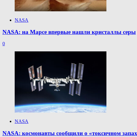
NASA
NASA: на Марсе впервые нашли кристаллы серы
0
NASA
NASA: космонавты сообщили о «токсичном запах