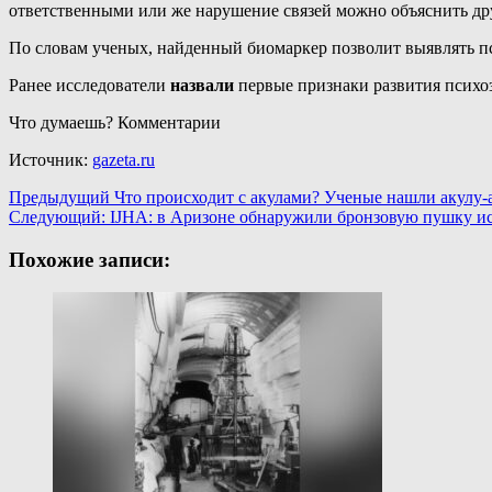
ответственными или же нарушение связей можно объяснить дру
По словам ученых, найденный биомаркер позволит выявлять пс
Ранее исследователи
назвали
первые признаки развития психоз
Что думаешь? Комментарии
Источник:
gazeta.ru
Навигация
Предыдущий
Что происходит с акулами? Ученые нашли акулу-
Следующий:
IJHA: в Аризоне обнаружили бронзовую пушку и
записи
Похожие записи: