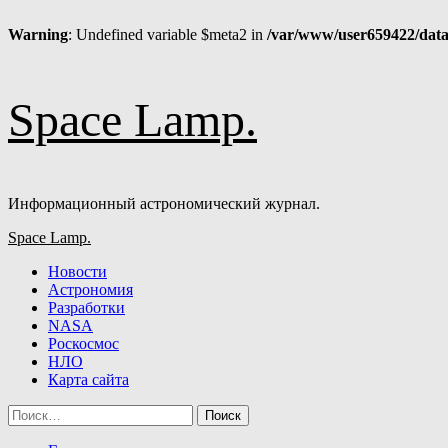
Warning
: Undefined variable $meta2 in
/var/www/user659422/data
Перейти
Space Lamp.
к
содержимому
Информационный астрономический журнал.
Основное
Space Lamp.
меню
Новости
Астрономия
Разработки
NASA
Роскосмос
НЛО
Карта сайта
Найти: