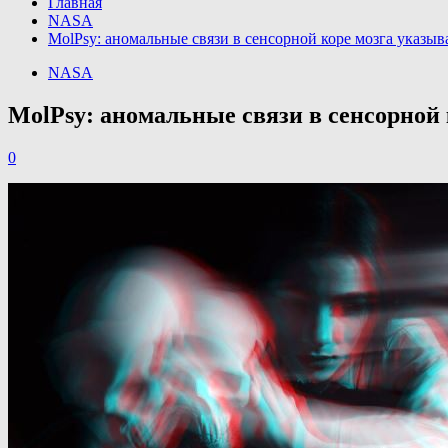
Главная
NASA
MolPsy: аномальные связи в сенсорной коре мозга указыв
NASA
MolPsy: аномальные связи в сенсорной 
0