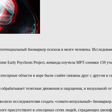
потенциальный биомаркер психоза в мозге человека. Исследова
e Early Psychosis Project, команда изучила МРТ-снимки 159 уча
сенсорные области в коре были слабее связаны друг с другом и
 обрабатывает телесные движения и ощущения, и визуальной сет
зволило исследователям создать «сомато-визуальный» биомаркер
озге присутствуют в сенсорных сетях людей, страдающих шизофр