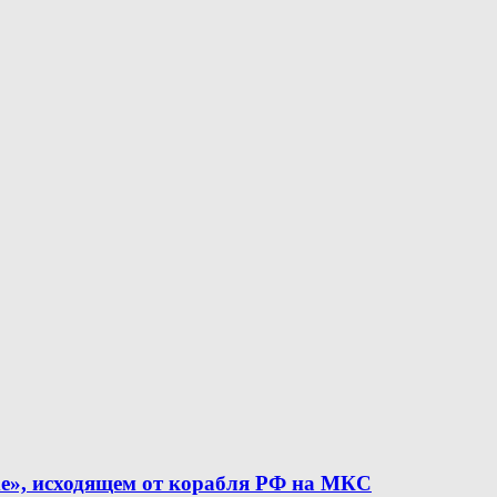
е», исходящем от корабля РФ на МКС