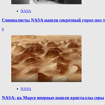
NASA
Специалисты NASA нашли секретный город под т
0
NASA
NASA: на Марсе впервые нашли кристаллы серы