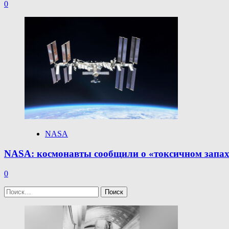
0
NASA
NASA: космонавты сообщили о «токсичном запах
0
Найти: