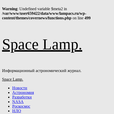
Warning
: Undefined variable $meta2 in
/var/www/user659422/data/www/lampacs.ru/wp-
content/themes/covernews/functions.php
on line
499
Перейти
Space Lamp.
к
содержимому
Информационный астрономический журнал.
Основное
Space Lamp.
меню
Новости
Астрономия
Разработки
NASA
Роскосмос
НЛО