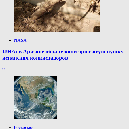
NASA
IJHA: в Аризоне обнаружили бронзовую пушку
испанских конкистадоров
0
Роскосмос