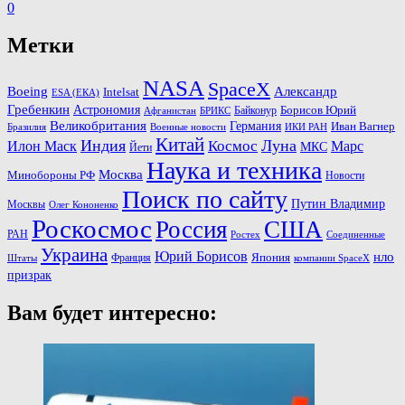
0
Метки
NASA
SpaceX
Александр
Boeing
Intelsat
ESA (ЕКА)
Гребенкин
Астрономия
Байконур
Борисов Юрий
Афганистан
БРИКС
Великобритания
Германия
Иван Вагнер
Бразилия
ИКИ РАН
Военные новости
Китай
Индия
Космос
Луна
Илон Маск
Марс
МКС
Йети
Наука и техника
Москва
Минoбороны РФ
Новости
Поиск по сайту
Путин Владимир
Москвы
Олег Кононенко
Роскосмос
Россия
США
РАН
Соединенные
Ростех
Украина
Юрий Борисов
нло
Франция
Япония
Штаты
компании SpaceX
призрак
Вам будет интересно: