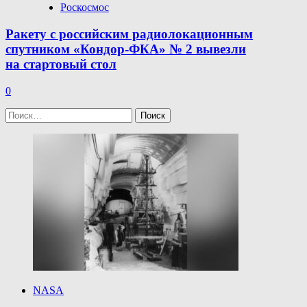
Роскосмос
Ракету с российским радиолокационным
спутником «Кондор-ФКА» № 2 вывезли
на стартовый стол
0
Найти:
NASA