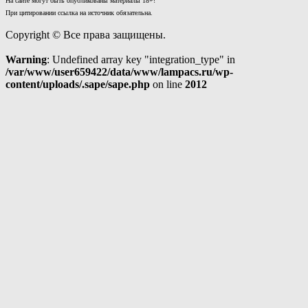
На сайте могут быть опубликованы материалы 18+!
При цитировании ссылка на источник обязательна.
Copyright © Все права защищены.
Warning
: Undefined array key "integration_type" in
/var/www/user659422/data/www/lampacs.ru/wp-
content/uploads/.sape/sape.php
on line
2012