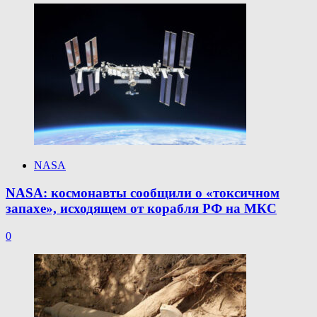
NASA
NASA: космонавты сообщили о «токсичном
запахе», исходящем от корабля РФ на МКС
0