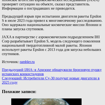
проверяет ситуацию на объекте, сказал представитель.
Информации о пострадавших не приводится.
Предыдущий взрыв при испытании двигателя ракеты Epsilon
S в июле 2023 года привел к многомесячному расследованию.
Оно задержало национальные космические миссии Японии и
планы запуска спутников.
JAXA в партнерстве с аэрокосмическим подразделением IHI
Corp разрабатывает Epsilon S, модель следующего поколения
национальной твердотопливной малой ракеты. Япония
использует ракеты Epsilon с 2013 года для запуска небольших
спутников.
Источник:
rambler.ru
Навигация
Предыдущий
IJHA: в Аризоне обнаружили бронзовую пушку
испанских конкистадоров
записи
Следующий:
Истребители Су-30 получат новые двигатели в
2025 году
Похожие записи: